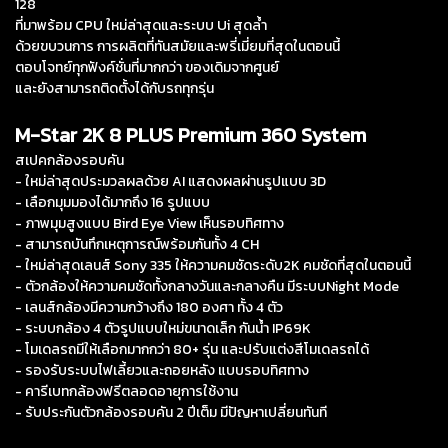
128
ที่มาพร้อม CPU ใหม่ล่าสุดและระบบ Ui สุดล้ำ
ด้วยขบวนการ การผลิตที่ทันสมัยและพรี่เมี่ยมที่สุดในตอนนี้
ตอบโจทย์ทุกฟังค์ชั่นที่มากกว่า ของเดิมจากศูนย์
และยังสามารถติดตั้งได้กับรถทุกรุ่น
M-Star 2K 8 PLUS Premium 360 System
สเปคกล้องรอบคัน
- ใหม่ล่าสุดประมวลผลด้วย AI แสดงผลผ่านรูปแบบ 3D
- เลือกมุมมองได้มากถึง 16 รูปแบบ
- ภาพมุมสูงแบบ Bird Eye View เห็นรอบทิศทาง
- สามารถบันทึกเหตุการณ์พร้อมกันทั้ง 4 CH
- ใหม่ล่าสุดเลนส์ Sony 335 ให้ความคมชัดระดับ2K คมชัดที่สุดในตอนนี้
- ตัวกล้องให้ความคมชัดทั้งกลางวันและกลางคืน มีระบบNight Mode
- เลนส์กล้องมีความกว้างถึง 180 องศา ทั้ง 4 ตัว
- ระบบกล้อง 4 ตัวรูปแบบใหม่ขนาดเล็ก กันน้ำ IP69K
- โมเดลรถมีให้เลือกมากกว่า 80+ รุ่น และปรับแต่งสีโมเดลรถได้
- รองรับระบบไฟเลี้ยวและถอยหลัง แบบรอบทิศทาง
- คารีเบทกล้องฟรีตลอดอายุการใช้งาน
- รับประกันตัวกล้องรอบคัน 2 ปีเต็ม มีปัญหาเปลี่ยนทันที