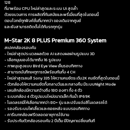
128
ที่มาพร้อม CPU ใหม่ล่าสุดและระบบ Ui สุดล้ำ
ด้วยขบวนการ การผลิตที่ทันสมัยและพรี่เมี่ยมที่สุดในตอนนี้
ตอบโจทย์ทุกฟังค์ชั่นที่มากกว่า ของเดิมจากศูนย์
และยังสามารถติดตั้งได้กับรถทุกรุ่น
M-Star 2K 8 PLUS Premium 360 System
สเปคกล้องรอบคัน
- ใหม่ล่าสุดประมวลผลด้วย AI แสดงผลผ่านรูปแบบ 3D
- เลือกมุมมองได้มากถึง 16 รูปแบบ
- ภาพมุมสูงแบบ Bird Eye View เห็นรอบทิศทาง
- สามารถบันทึกเหตุการณ์พร้อมกันทั้ง 4 CH
- ใหม่ล่าสุดเลนส์ Sony 335 ให้ความคมชัดระดับ2K คมชัดที่สุดในตอนนี้
- ตัวกล้องให้ความคมชัดทั้งกลางวันและกลางคืน มีระบบNight Mode
- เลนส์กล้องมีความกว้างถึง 180 องศา ทั้ง 4 ตัว
- ระบบกล้อง 4 ตัวรูปแบบใหม่ขนาดเล็ก กันน้ำ IP69K
- โมเดลรถมีให้เลือกมากกว่า 80+ รุ่น และปรับแต่งสีโมเดลรถได้
- รองรับระบบไฟเลี้ยวและถอยหลัง แบบรอบทิศทาง
- คารีเบทกล้องฟรีตลอดอายุการใช้งาน
- รับประกันตัวกล้องรอบคัน 2 ปีเต็ม มีปัญหาเปลี่ยนทันที