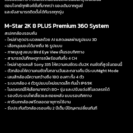
ตอบโจทย์ทุกฟังค์ชั่นที่มากกว่า ของเดิมจากศูนย์
และยังสามารถติดตั้งได้กับรถทุกรุ่น
M-Star 2K 8 PLUS Premium 360 System
สเปคกล้องรอบคัน
- ใหม่ล่าสุดประมวลผลด้วย AI แสดงผลผ่านรูปแบบ 3D
- เลือกมุมมองได้มากถึง 16 รูปแบบ
- ภาพมุมสูงแบบ Bird Eye View เห็นรอบทิศทาง
- สามารถบันทึกเหตุการณ์พร้อมกันทั้ง 4 CH
- ใหม่ล่าสุดเลนส์ Sony 335 ให้ความคมชัดระดับ2K คมชัดที่สุดในตอนนี้
- ตัวกล้องให้ความคมชัดทั้งกลางวันและกลางคืน มีระบบNight Mode
- เลนส์กล้องมีความกว้างถึง 180 องศา ทั้ง 4 ตัว
- ระบบกล้อง 4 ตัวรูปแบบใหม่ขนาดเล็ก กันน้ำ IP69K
- โมเดลรถมีให้เลือกมากกว่า 80+ รุ่น และปรับแต่งสีโมเดลรถได้
- รองรับระบบไฟเลี้ยวและถอยหลัง แบบรอบทิศทาง
- คารีเบทกล้องฟรีตลอดอายุการใช้งาน
- รับประกันตัวกล้องรอบคัน 2 ปีเต็ม มีปัญหาเปลี่ยนทันที