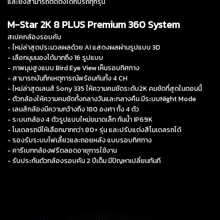
และยังสามารถติดตั้งได้กับรถทุกรุ่น
M-Star 2K 8 PLUS Premium 360 System
สเปคกล้องรอบคัน
- ใหม่ล่าสุดประมวลผลด้วย AI แสดงผลผ่านรูปแบบ 3D
- เลือกมุมมองได้มากถึง 16 รูปแบบ
- ภาพมุมสูงแบบ Bird Eye View เห็นรอบทิศทาง
- สามารถบันทึกเหตุการณ์พร้อมกันทั้ง 4 CH
- ใหม่ล่าสุดเลนส์ Sony 335 ให้ความคมชัดระดับ2K คมชัดที่สุดในตอนนี้
- ตัวกล้องให้ความคมชัดทั้งกลางวันและกลางคืน มีระบบNight Mode
- เลนส์กล้องมีความกว้างถึง 180 องศา ทั้ง 4 ตัว
- ระบบกล้อง 4 ตัวรูปแบบใหม่ขนาดเล็ก กันน้ำ IP69K
- โมเดลรถมีให้เลือกมากกว่า 80+ รุ่น และปรับแต่งสีโมเดลรถได้
- รองรับระบบไฟเลี้ยวและถอยหลัง แบบรอบทิศทาง
- คารีเบทกล้องฟรีตลอดอายุการใช้งาน
- รับประกันตัวกล้องรอบคัน 2 ปีเต็ม มีปัญหาเปลี่ยนทันที