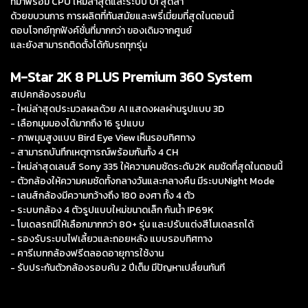
ที่มาพร้อม CPU ใหม่ล่าสุดและระบบ Ui สุดล้ำ
ด้วยขบวนการ การผลิตที่ทันสมัยและพรี่เมี่ยมที่สุดในตอนนี้
ตอบโจทย์ทุกฟังค์ชั่นที่มากกว่า ของเดิมจากศูนย์
และยังสามารถติดตั้งได้กับรถทุกรุ่น
M-Star 2K 8 PLUS Premium 360 System
สเปคกล้องรอบคัน
- ใหม่ล่าสุดประมวลผลด้วย AI แสดงผลผ่านรูปแบบ 3D
- เลือกมุมมองได้มากถึง 16 รูปแบบ
- ภาพมุมสูงแบบ Bird Eye View เห็นรอบทิศทาง
- สามารถบันทึกเหตุการณ์พร้อมกันทั้ง 4 CH
- ใหม่ล่าสุดเลนส์ Sony 335 ให้ความคมชัดระดับ2K คมชัดที่สุดในตอนนี้
- ตัวกล้องให้ความคมชัดทั้งกลางวันและกลางคืน มีระบบNight Mode
- เลนส์กล้องมีความกว้างถึง 180 องศา ทั้ง 4 ตัว
- ระบบกล้อง 4 ตัวรูปแบบใหม่ขนาดเล็ก กันน้ำ IP69K
- โมเดลรถมีให้เลือกมากกว่า 80+ รุ่น และปรับแต่งสีโมเดลรถได้
- รองรับระบบไฟเลี้ยวและถอยหลัง แบบรอบทิศทาง
- คารีเบทกล้องฟรีตลอดอายุการใช้งาน
- รับประกันตัวกล้องรอบคัน 2 ปีเต็ม มีปัญหาเปลี่ยนทันที