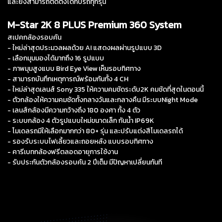
และยังสามารถติดตั้งได้กับรถทุกรุ่น
M-Star 2K 8 PLUS Premium 360 System
สเปคกล้องรอบคัน
- ใหม่ล่าสุดประมวลผลด้วย AI แสดงผลผ่านรูปแบบ 3D
- เลือกมุมมองได้มากถึง 16 รูปแบบ
- ภาพมุมสูงแบบ Bird Eye View เห็นรอบทิศทาง
- สามารถบันทึกเหตุการณ์พร้อมกันทั้ง 4 CH
- ใหม่ล่าสุดเลนส์ Sony 335 ให้ความคมชัดระดับ2K คมชัดที่สุดในตอนนี้
- ตัวกล้องให้ความคมชัดทั้งกลางวันและกลางคืน มีระบบNight Mode
- เลนส์กล้องมีความกว้างถึง 180 องศา ทั้ง 4 ตัว
- ระบบกล้อง 4 ตัวรูปแบบใหม่ขนาดเล็ก กันน้ำ IP69K
- โมเดลรถมีให้เลือกมากกว่า 80+ รุ่น และปรับแต่งสีโมเดลรถได้
- รองรับระบบไฟเลี้ยวและถอยหลัง แบบรอบทิศทาง
- คารีเบทกล้องฟรีตลอดอายุการใช้งาน
- รับประกันตัวกล้องรอบคัน 2 ปีเต็ม มีปัญหาเปลี่ยนทันที