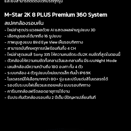
และยังสามารถติดตั้งได้กับรถทุกรุ่น
M-Star 2K 8 PLUS Premium 360 System
สเปคกล้องรอบคัน
- ใหม่ล่าสุดประมวลผลด้วย AI แสดงผลผ่านรูปแบบ 3D
- เลือกมุมมองได้มากถึง 16 รูปแบบ
- ภาพมุมสูงแบบ Bird Eye View เห็นรอบทิศทาง
- สามารถบันทึกเหตุการณ์พร้อมกันทั้ง 4 CH
- ใหม่ล่าสุดเลนส์ Sony 335 ให้ความคมชัดระดับ2K คมชัดที่สุดในตอนนี้
- ตัวกล้องให้ความคมชัดทั้งกลางวันและกลางคืน มีระบบNight Mode
- เลนส์กล้องมีความกว้างถึง 180 องศา ทั้ง 4 ตัว
- ระบบกล้อง 4 ตัวรูปแบบใหม่ขนาดเล็ก กันน้ำ IP69K
- โมเดลรถมีให้เลือกมากกว่า 80+ รุ่น และปรับแต่งสีโมเดลรถได้
- รองรับระบบไฟเลี้ยวและถอยหลัง แบบรอบทิศทาง
- คารีเบทกล้องฟรีตลอดอายุการใช้งาน
- รับประกันตัวกล้องรอบคัน 2 ปีเต็ม มีปัญหาเปลี่ยนทันที